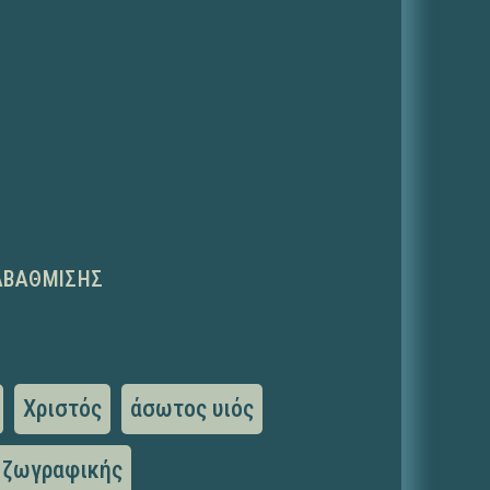
ΑΒΆΘΜΙΣΗΣ
Χριστός
άσωτος υιός
 ζωγραφικής