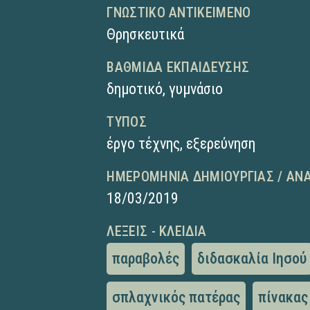
ΓΝΩΣΤΙΚΌ ΑΝΤΙΚΕΊΜΕΝΟ
Θρησκευτικά
ΒΑΘΜΊΔΑ ΕΚΠΑΊΔΕΥΣΗΣ
δημοτικό
,
γυμνάσιο
ΤΎΠΟΣ
έργο τέχνης
,
εξερεύνηση
ΗΜΕΡΟΜΗΝΊΑ ΔΗΜΙΟΥΡΓΊΑΣ / ΑΝ
18/03/2019
ΛΈΞΕΙΣ - ΚΛΕΙΔΙΆ
παραβολές
διδασκαλία Ιησού
σπλαχνικός πατέρας
πίνακας