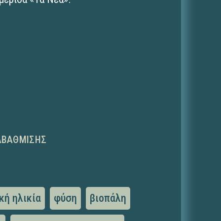
ΑΒΆΘΜΙΣΗΣ
κή ηλικία
φύση
βιοπάλη