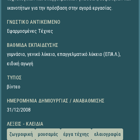
ικανοτήτων για την πρόσβαση στην αγορά εργασίας.
ΓΝΩΣΤΙΚΌ ΑΝΤΙΚΕΊΜΕΝΟ
Εφαρμοσμένες Τέχνες
ΒΑΘΜΊΔΑ ΕΚΠΑΊΔΕΥΣΗΣ
γυμνάσιο
,
γενικό λύκειο
,
επαγγελματικό λύκειο (ΕΠΑ.Λ.)
,
ειδική αγωγή
ΤΎΠΟΣ
βίντεο
ΗΜΕΡΟΜΗΝΊΑ ΔΗΜΙΟΥΡΓΊΑΣ / ΑΝΑΒΆΘΜΙΣΗΣ
31/12/2008
ΛΈΞΕΙΣ - ΚΛΕΙΔΙΆ
ζωγραφική
μουσαμάς
έργα τέχνης
ελαιογραφία