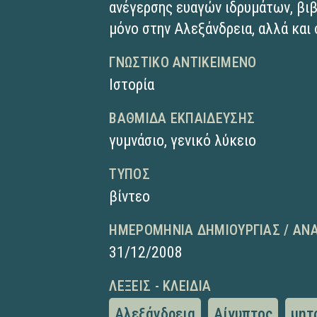
ανέγερσης ευαγών ιδρυμάτων, βιβ
μόνο στην Αλεξάνδρεια, αλλά και
ΓΝΩΣΤΙΚΌ ΑΝΤΙΚΕΊΜΕΝΟ
Ιστορία
ΒΑΘΜΊΔΑ ΕΚΠΑΊΔΕΥΣΗΣ
γυμνάσιο
,
γενικό λύκειο
ΤΎΠΟΣ
βίντεο
ΗΜΕΡΟΜΗΝΊΑ ΔΗΜΙΟΥΡΓΊΑΣ / ΑΝ
31/12/2008
ΛΈΞΕΙΣ - ΚΛΕΙΔΙΆ
Αλεξάνδρεια
Αίγυπτος
μητ