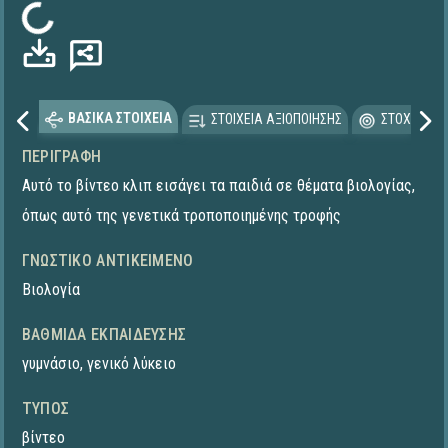
Φόρτωση...
ΒΑΣΙΚΑ ΣΤΟΙΧΕΙΑ
ΣΤΟΙΧΕΙΑ ΑΞΙΟΠΟΙΗΣΗΣ
ΣΤΟΧΕΥΟΜΕ
ΠΕΡΙΓΡΑΦΉ
Αυτό το βίντεο κλιπ εισάγει τα παιδιά σε θέματα βιολογίας,
όπως αυτό της γενετικά τροποποιημένης τροφής
ΓΝΩΣΤΙΚΌ ΑΝΤΙΚΕΊΜΕΝΟ
Βιολογία
ΒΑΘΜΊΔΑ ΕΚΠΑΊΔΕΥΣΗΣ
γυμνάσιο
,
γενικό λύκειο
ΤΎΠΟΣ
βίντεο