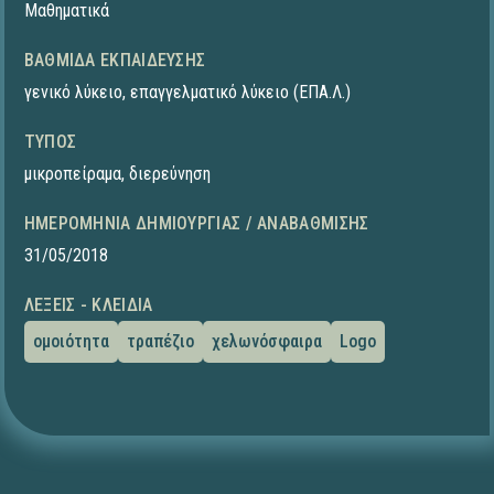
Μαθηματικά
ΒΑΘΜΊΔΑ ΕΚΠΑΊΔΕΥΣΗΣ
γενικό λύκειο
,
επαγγελματικό λύκειο (ΕΠΑ.Λ.)
ΤΎΠΟΣ
μικροπείραμα
,
διερεύνηση
ΗΜΕΡΟΜΗΝΊΑ ΔΗΜΙΟΥΡΓΊΑΣ / ΑΝΑΒΆΘΜΙΣΗΣ
31/05/2018
ΛΈΞΕΙΣ - ΚΛΕΙΔΙΆ
ομοιότητα
τραπέζιο
χελωνόσφαιρα
Logo