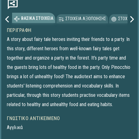
ΒΑΣΙΚΑ ΣΤΟΙΧΕΙΑ
ΣΤΟΙΧΕΙΑ ΑΞΙΟΠΟΙΗΣΗΣ
ΣΤΟΧΕΥΟΜΕ
ΠΕΡΙΓΡΑΦΉ
A story about fairy tale heroes inviting their friends to a party. In
this story, different heroes from well-known fairy tales get
together and organize a party in the forest. It's party time and
the guests bring lots of healthy food in the party. Only Pinocchio
brings a lot of unhealthy food! The audiotext aims to enhance
students' listening comprehension and vocabulary skills. In
particular, through this story students practise vocabulary items
related to healthy and unhealthy food and eating habits.
ΓΝΩΣΤΙΚΌ ΑΝΤΙΚΕΊΜΕΝΟ
Αγγλικά