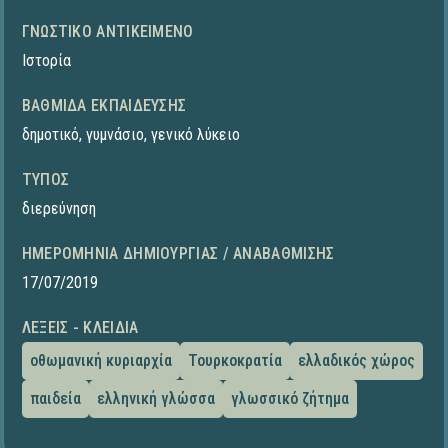
ΓΝΩΣΤΙΚΌ ΑΝΤΙΚΕΊΜΕΝΟ
Ιστορία
ΒΑΘΜΊΔΑ ΕΚΠΑΊΔΕΥΣΗΣ
δημοτικό
,
γυμνάσιο
,
γενικό λύκειο
ΤΎΠΟΣ
διερεύνηση
ΗΜΕΡΟΜΗΝΊΑ ΔΗΜΙΟΥΡΓΊΑΣ / ΑΝΑΒΆΘΜΙΣΗΣ
17/07/2019
ΛΈΞΕΙΣ - ΚΛΕΙΔΙΆ
οθωμανική κυριαρχία
Τουρκοκρατία
ελλαδικός χώρος
παιδεία
ελληνική γλώσσα
γλωσσικό ζήτημα