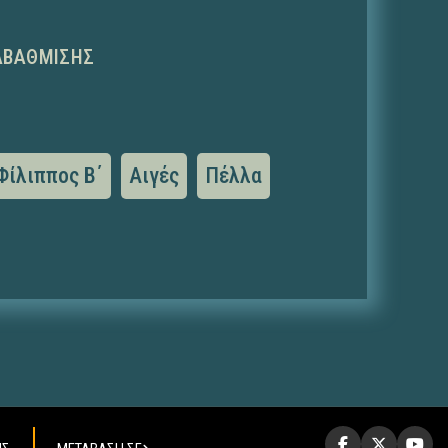
ΑΒΆΘΜΙΣΗΣ
Φίλιππος Β΄
Αιγές
Πέλλα