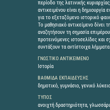
περίοδο της λατινικής κυριαρχία
αντικειμένου είναι η δημιουργία 
για το εξεταζόμενο ιστορικό φαι
Το μαθησιακό αντικείμενο δίνει 
αναζητήσουν τη σημασία επιμέρου
προτεινόμενες ιστοσελίδες και σ
συντάξουν τα αντίστοιχα λήμματα
ΓΝΩΣΤΙΚΌ ΑΝΤΙΚΕΊΜΕΝΟ
Ιστορία
ΒΑΘΜΊΔΑ ΕΚΠΑΊΔΕΥΣΗΣ
δημοτικό
,
γυμνάσιο
,
γενικό λύκει
ΤΎΠΟΣ
ανοιχτή δραστηριότητα
,
γλωσσάρ