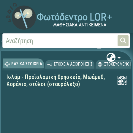
Αρχική
ΨΗΦΙΑΚΟ ΣΧΟΛΕΙΟ (Μαθησιακά Αντικείμενα)
Θρησκευτικά
Άλλες θ
ΒΑΣΙΚΑ ΣΤΟΙΧΕΙΑ
ΣΤΟΙΧΕΙΑ ΑΞΙΟΠΟΙΗΣΗΣ
ΣΤΟΧΕΥΟΜΕΝΟ Κ
Ισλάμ - Προϊσλαμική θρησκεία, Μωάμεθ,
Κοράνιο, στύλοι (σταυρόλεξο)