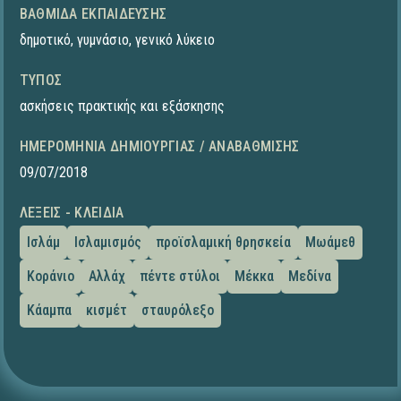
ΒΑΘΜΊΔΑ ΕΚΠΑΊΔΕΥΣΗΣ
δημοτικό
,
γυμνάσιο
,
γενικό λύκειο
ΤΎΠΟΣ
ασκήσεις πρακτικής και εξάσκησης
ΗΜΕΡΟΜΗΝΊΑ ΔΗΜΙΟΥΡΓΊΑΣ / ΑΝΑΒΆΘΜΙΣΗΣ
09/07/2018
ΛΈΞΕΙΣ - ΚΛΕΙΔΙΆ
Ισλάμ
Ισλαμισμός
προϊσλαμική θρησκεία
Μωάμεθ
Κοράνιο
Αλλάχ
πέντε στύλοι
Μέκκα
Μεδίνα
Κάαμπα
κισμέτ
σταυρόλεξο