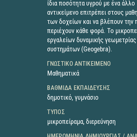
ίδια ποσότητα υγρού με ένα άλλο
αντικείμενο επιτρέπει στους μαθ
των δοχείων και να βλέπουν την 
περιέχουν κάθε φορά. Το μικροπε
εργαλείων δυναμικής γεωμετρίας
συστημάτων (Geogebra).
ΓΝΩΣΤΙΚΌ ΑΝΤΙΚΕΊΜΕΝΟ
Μαθηματικά
ΒΑΘΜΊΔΑ ΕΚΠΑΊΔΕΥΣΗΣ
δημοτικό
,
γυμνάσιο
ΤΎΠΟΣ
μικροπείραμα
,
διερεύνηση
ΗΜΕΡΟΜΗΝΊΑ ΔΗΜΙΟΥΡΓΊΑΣ / ΑΝ