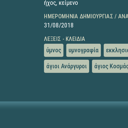
ήχος
,
κείμενο
ΗΜΕΡΟΜΗΝΊΑ ΔΗΜΙΟΥΡΓΊΑΣ / ΑΝ
31/08/2018
ΛΈΞΕΙΣ - ΚΛΕΙΔΙΆ
ύμνος
υμνογραφία
εκκλησι
άγιοι Ανάργυροι
άγιος Κοσμά