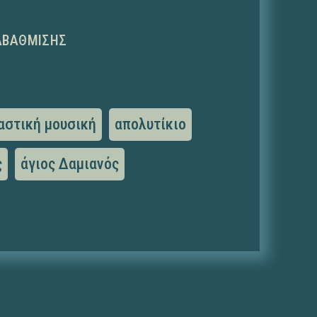
ΑΒΆΘΜΙΣΗΣ
αστική μουσική
απολυτίκιο
ς
άγιος Δαμιανός