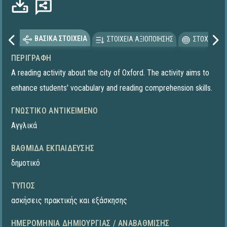
ΒΑΣΙΚΑ ΣΤΟΙΧΕΙΑ
ΣΤΟΙΧΕΙΑ ΑΞΙΟΠΟΙΗΣΗΣ
ΣΤΟΧΕΥΟΜΕ
ΠΕΡΙΓΡΑΦΉ
A reading activity about the city of Oxford. The activity aims to
enhance students' vocabulary and reading comprehension skills.
ΓΝΩΣΤΙΚΌ ΑΝΤΙΚΕΊΜΕΝΟ
Αγγλικά
ΒΑΘΜΊΔΑ ΕΚΠΑΊΔΕΥΣΗΣ
δημοτικό
ΤΎΠΟΣ
ασκήσεις πρακτικής και εξάσκησης
ΗΜΕΡΟΜΗΝΊΑ ΔΗΜΙΟΥΡΓΊΑΣ / ΑΝΑΒΆΘΜΙΣΗΣ