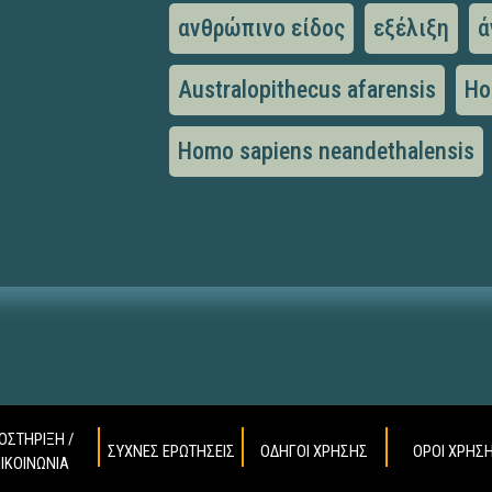
ανθρώπινο είδος
εξέλιξη
ά
Australopithecus afarensis
Ho
Homo sapiens neandethalensis
ΟΣΤΗΡΙΞΗ /
ΣΥΧΝΕΣ ΕΡΩΤΗΣΕΙΣ
ΟΔΗΓΟΙ ΧΡΗΣΗΣ
ΟΡΟΙ ΧΡΗΣ
ΠΙΚΟΙΝΩΝΙΑ