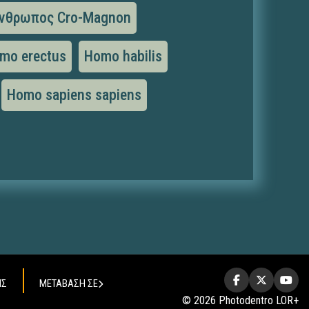
νθρωπος Cro-Magnon
mo erectus
Homo habilis
Homo sapiens sapiens
ΗΣ
ΜΕΤΑΒΑΣΗ ΣΕ
© 2026 Photodentro LOR+