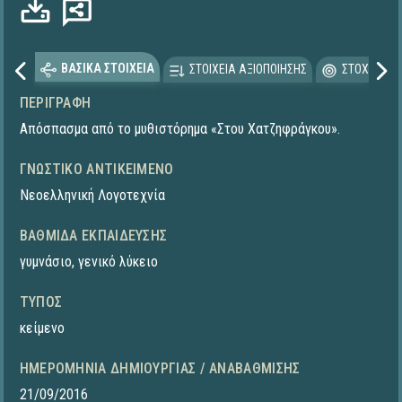
ΒΑΣΙΚΑ ΣΤΟΙΧΕΙΑ
ΣΤΟΙΧΕΙΑ ΑΞΙΟΠΟΙΗΣΗΣ
ΣΤΟΧΕΥΟΜΕ
ΠΕΡΙΓΡΑΦΉ
Απόσπασμα από το μυθιστόρημα «Στου Χατζηφράγκου».
ΓΝΩΣΤΙΚΌ ΑΝΤΙΚΕΊΜΕΝΟ
Νεοελληνική Λογοτεχνία
ΒΑΘΜΊΔΑ ΕΚΠΑΊΔΕΥΣΗΣ
γυμνάσιο
,
γενικό λύκειο
ΤΎΠΟΣ
κείμενο
ΗΜΕΡΟΜΗΝΊΑ ΔΗΜΙΟΥΡΓΊΑΣ / ΑΝΑΒΆΘΜΙΣΗΣ
21/09/2016