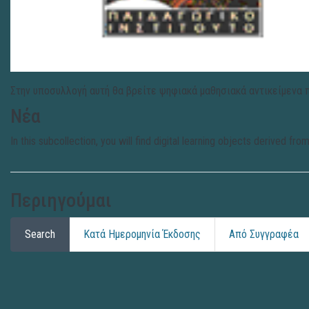
Στην υποσυλλογή αυτή θα βρείτε ψηφιακά μαθησιακά αντικείμενα 
Νέα
In this subcollection, you will find digital learning objects derived
Περιηγούμαι
Search
Κατά Ημερομηνία Έκδοσης
Από Συγγραφέα