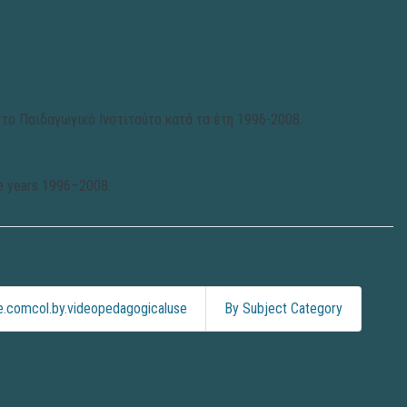
το Παιδαγωγικό Ινστιτούτο κατά τα έτη 1996-2008.
the years 1996–2008.
.comcol.by.videopedagogicaluse
By Subject Category