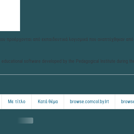
που προέρχονται από εκπαιδευτικά λογισμικά που αναπτύχθηκαν από 
 from educational software developed by the Pedagogical Institute during 
Με τίτλο
Κατά θέμα
browse.comcol.by.lrt
browse