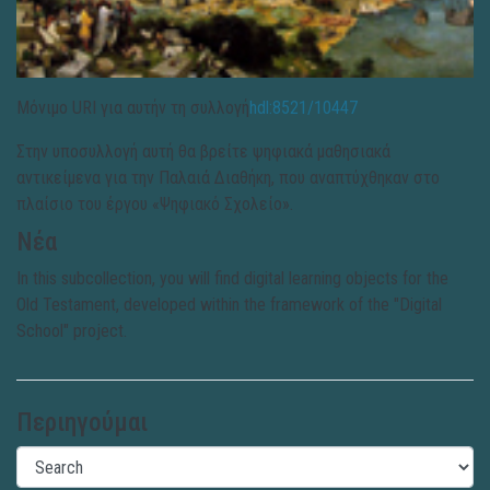
Μόνιμο URI για αυτήν τη συλλογή
hdl:8521/10447
Στην υποσυλλογή αυτή θα βρείτε ψηφιακά μαθησιακά
αντικείμενα για την Παλαιά Διαθήκη, που αναπτύχθηκαν στο
πλαίσιο του έργου «Ψηφιακό Σχολείο».
Νέα
In this subcollection, you will find digital learning objects for the
Old Testament, developed within the framework of the "Digital
School" project.
Περιηγούμαι