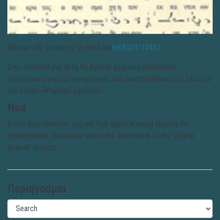
Μόνιμο URI για αυτήν τη συλλογή
hdl:8521/10452
Στην υποσυλλογή αυτή θα βρείτε ψηφιακά μαθησιακά
αντικείμενα για την υμνογραφία, που αναπτύχθηκαν στο πλαίσιο
του έργου «Ψηφιακό Σχολείο».
Νέα
In this subcollection, you will find digital learning objects for
hymnography, developed within the framework of the "Digital
School" project.
Περιηγούμαι