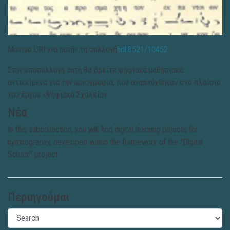
Μόνιμο URI για αυτήν τη συλλογή
hdl:8521/10452
Στην υποσυλλογή αυτή θα βρείτε ψηφιακά μαθησιακά
αντικείμενα για την υμνογραφία, που αναπτύχθηκαν στο πλαίσιο
του έργου «Ψηφιακό Σχολείο».
Νέα
In this subcollection, you will find digital learning objects for
hymnography, developed within the framework of the "Digital
School" project.
Περιηγούμαι