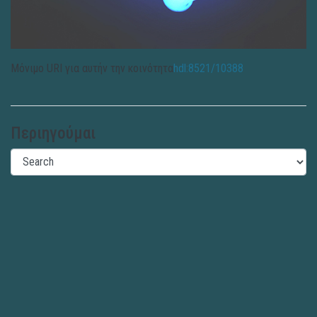
Μόνιμο URI για αυτήν την κοινότητα
hdl:8521/10388
Περιηγούμαι