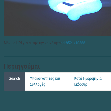
Μόνιμο URI για αυτήν την κοινότητα
hdl:8521/10388
Περιηγούμαι
Search
Υποκοινότητες και
Κατά Ημερομηνία
Συλλογές
Έκδοσης