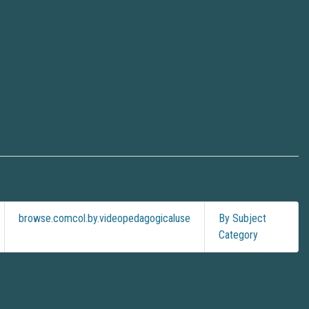
browse.comcol.by.videopedagogicaluse
By Subject
Category