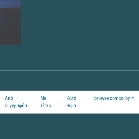
Από
Με
Κατά
browse.comcol.by.lrt
Συγγραφέα
τίτλο
θέμα