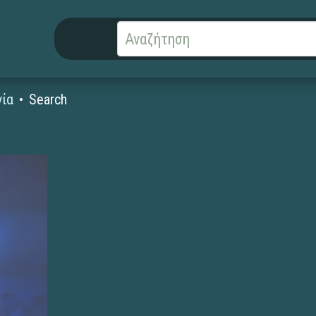
γία
Search